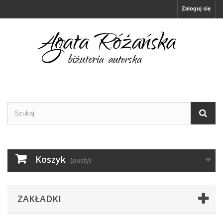
Zaloguj się
Koszyk
(pusty)
ZAKŁADKI