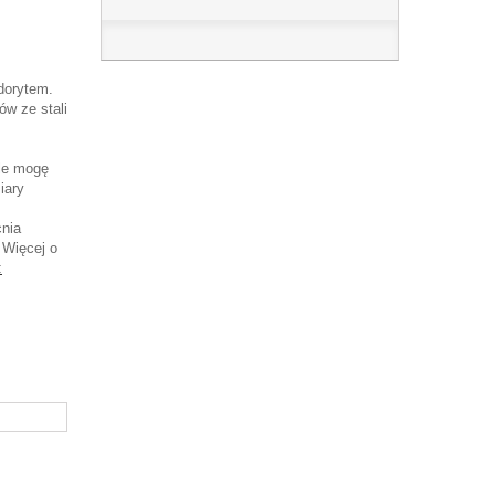
dorytem.
ów ze stali
ale mogę
iary
cnia
 Więcej o
: