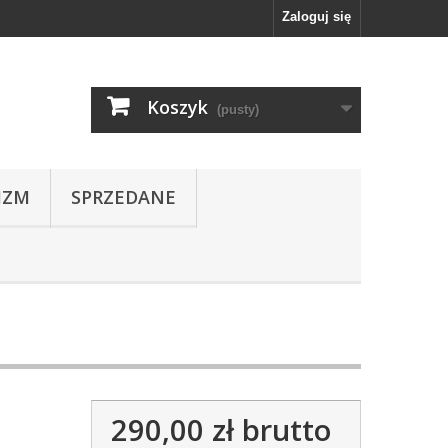
Zaloguj się
Koszyk
(pusty)
IZM
SPRZEDANE
290,00 zł
brutto