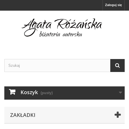
Zaloguj się
Koszyk
(pusty)
ZAKŁADKI