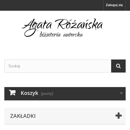
Zaloguj się
Koszyk
(pusty)
ZAKŁADKI