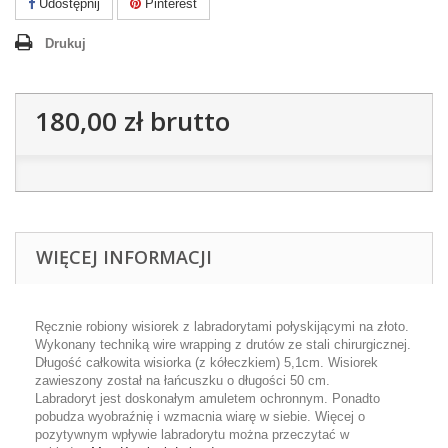
Udostępnij
Pinterest
Drukuj
180,00 zł
brutto
WIĘCEJ INFORMACJI
Ręcznie robiony wisiorek z labradorytami połyskijącymi na złoto.
Wykonany techniką wire wrapping z drutów ze stali chirurgicznej.
Długość całkowita wisiorka (z kółeczkiem) 5,1cm. Wisiorek
zawieszony został na łańcuszku o długości 50 cm.
Labradoryt jest doskonałym amuletem ochronnym. Ponadto
pobudza wyobraźnię i wzmacnia wiarę w siebie. Więcej o
pozytywnym wpływie labradorytu można przeczytać w