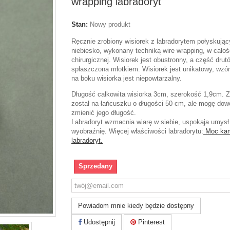
wrapping labradoryt
Stan:
Nowy produkt
Ręcznie zrobiony wisiorek z labradorytem połyskują
niebiesko, wykonany techniką wire wrapping, w całośc
chirurgicznej. Wisiorek jest obustronny, a część drut
spłaszczona młotkiem. Wisiorek jest unikatowy, wzór
na boku wisiorka jest niepowtarzalny.
Długość całkowita wisiorka 3cm, szerokość 1,9cm. 
został na łańcuszku o długości 50 cm, ale mogę dow
zmienić jego długość.
Labradoryt wzmacnia wiarę w siebie, uspokaja umysł
wyobraźnię. Więcej właściwości labradorytu:
Moc kam
labradoryt.
Sprzedany
Powiadom mnie kiedy będzie dostępny
Udostępnij
Pinterest