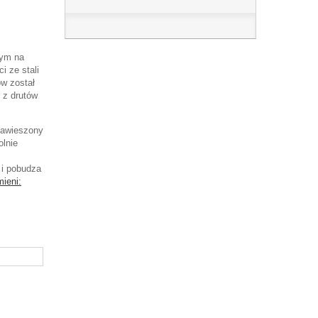
cym na
i ze stali
ów został
 z drutów
Zawieszony
olnie
 i pobudza
ieni: