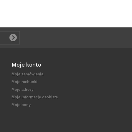
Moje konto
Moje zamówienia
Moje rachunki
Moje adresy
Moje informacje osobiste
Moje bony