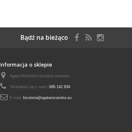
Bądź na bieżąco
Informacja o sklepie
Agata Różańska biżuteria autorska
Skontaktuj się z nami:
695 142 834
E-mail:
bizuteria@agatarozanska.eu