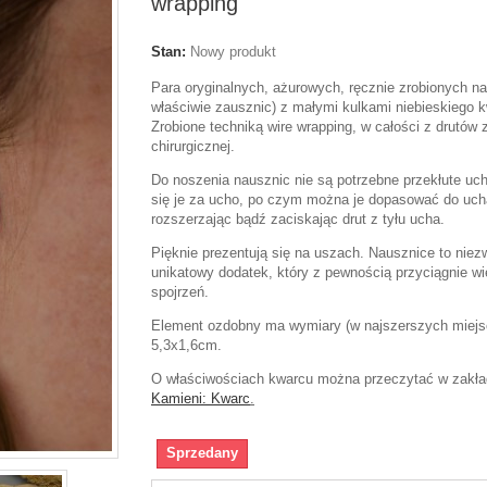
wrapping
Stan:
Nowy produkt
Para oryginalnych, ażurowych, ręcznie zrobionych na
właściwie zausznic) z małymi kulkami niebieskiego 
Zrobione techniką wire wrapping, w całości z drutów z
chirurgicznej.
Do noszenia nausznic nie są potrzebne przekłute uc
się je za ucho, po czym można je dopasować do uch
rozszerzając bądź zaciskając drut z tyłu ucha.
Pięknie prezentują się na uszach. Nausznice to niez
unikatowy dodatek, który z pewnością przyciągnie wi
spojrzeń.
Element ozdobny ma wymiary (w najszerszych miejs
5,3x1,6cm.
O właściwościach kwarcu można przeczytać w zakł
Kamieni: Kwarc
.
Sprzedany