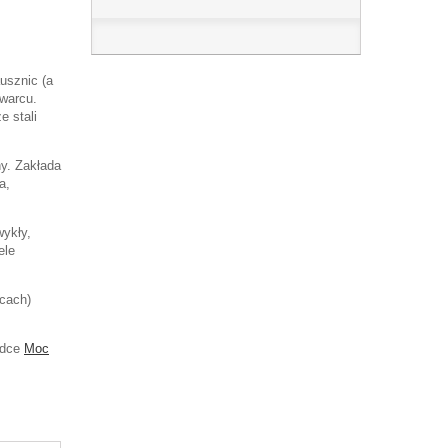
usznic (a
kwarcu.
e stali
hy. Zakłada
a,
wykły,
ele
cach)
adce
Moc