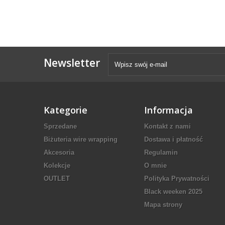
Newsletter
Kategorie
Informacja
Sprzedane
Kontakt z nami
Biżuteria wire wrapping
Dostawa i płatność
Akcesoria
Regulamin
Kolekcje
O mnie
OUTLET
Polityka Prywatności
Black weeken 2025
Mapa strony