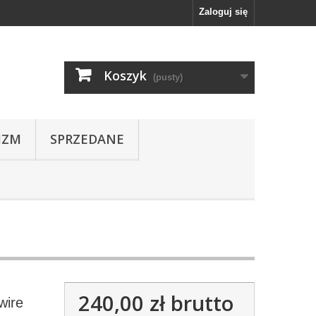
Zaloguj się
Koszyk
(pusty)
IZM
SPRZEDANE
240,00 zł
brutto
wire