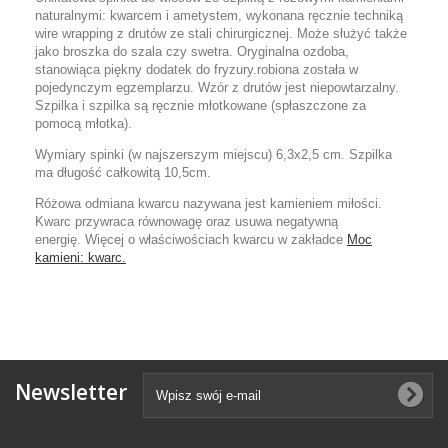
naturalnymi: kwarcem i ametystem, wykonana ręcznie techniką
wire wrapping z drutów ze stali chirurgicznej. Może służyć także
jako broszka do szala czy swetra. Oryginalna ozdoba,
stanowiąca piękny dodatek do fryzury.robiona została w
pojedynczym egzemplarzu. Wzór z drutów jest niepowtarzalny.
Szpilka i szpilka są ręcznie młotkowane (spłaszczone za
pomocą młotka).
Wymiary spinki (w najszerszym miejscu) 6,3x2,5 cm. Szpilka
ma długość całkowitą 10,5cm.
Różowa odmiana kwarcu nazywana jest kamieniem miłości.
Kwarc przywraca równowagę oraz usuwa negatywną
energię. Więcej o właściwościach kwarcu w zakładce
Moc
kamieni: kwarc.
Newsletter