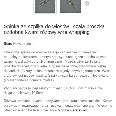
Spinka ze szpilką do włosów i szala broszka
ozdobna kwarc różowy wire wrapping
Stan:
Nowy produkt
Unikatowa spinka do włosów ze szpilką z różowymi kamieniami
naturalnymi: kwarcem i ametystem, wykonana ręcznie techniką wire
wrapping z drutów ze stali chirurgicznej. Może służyć także jako
broszka do szala czy swetra. Oryginalna ozdoba, stanowiąca piękny
dodatek do fryzury.robiona została w pojedynczym egzemplarzu. Wzór
z drutów jest niepowtarzalny. Szpilka i szpilka są ręcznie młotkowane
(spłaszczone za pomocą młotka).
Wymiary spinki (w najszerszym miejscu) 6,3x2,5 cm. Szpilka ma
długość całkowitą 10,5cm.
Różowa odmiana kwarcu nazywana jest kamieniem miłości. Kwarc
przywraca równowagę oraz usuwa negatywną energię. Więcej o
właściwościach kwarcu w zakładce
Moc kamieni: kwarc.