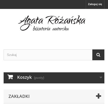
Zaloguj się
Koszyk
(pusty)
ZAKŁADKI