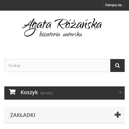
Zaloguj się
Koszyk
(pusty)
ZAKŁADKI