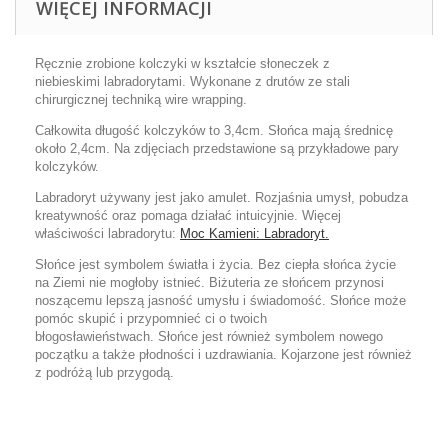
WIĘCEJ INFORMACJI
Ręcznie zrobione kolczyki w kształcie słoneczek z
niebieskimi labradorytami. Wykonane z drutów ze stali
chirurgicznej techniką wire wrapping.
Całkowita długość kolczyków to 3,4cm. Słońca mają średnicę
około 2,4cm. Na zdjęciach przedstawione są przykładowe pary
kolczyków.
Labradoryt używany jest jako amulet. Rozjaśnia umysł, pobudza
kreatywność oraz pomaga działać intuicyjnie. Więcej
właściwości labradorytu:
Moc Kamieni: Labradoryt.
Słońce jest symbolem światła i życia. Bez ciepła słońca życie
na Ziemi nie mogłoby istnieć. Biżuteria ze słońcem przynosi
noszącemu lepszą jasność umysłu i świadomość. Słońce może
pomóc skupić i przypomnieć ci o twoich
błogosławieństwach. Słońce jest również symbolem nowego
początku a także płodności i uzdrawiania. Kojarzone jest również
z podróżą lub przygodą.