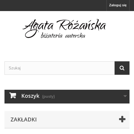
Zaloguj się
Koszyk
(pusty)
ZAKŁADKI