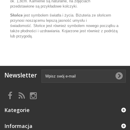
ok. 1,8cm. Kamienie są naturalne, na zdjęciach
przedstawione są przykładowe kolczyki.
Słońce
jest symbolem światła i życia. Biżuteria ze słońcem
przynosi noszącemu lepszą jasność umysłu i
świadomość. Słońce jest również symbolem nowego początku a
także płodności i uzdrawiania. Kojarzone jest również z podróżą
lub przygodą.
Newsletter
Kategorie
Informacja