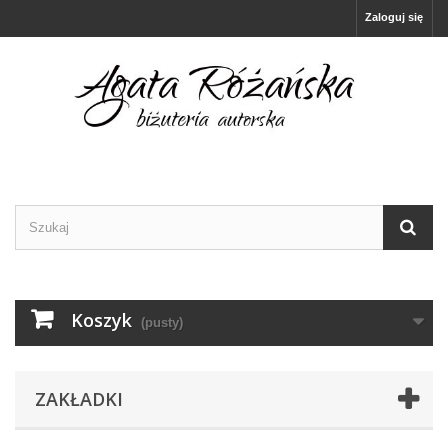
Zaloguj się
Koszyk
(pusty)
ZAKŁADKI