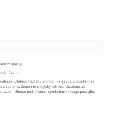
wire wrapping.
i ok. 42cm.
aturze. Dlatego kształty słońca i księżyca w biżuterii są
a życie na Ziemi nie mogłoby istnieć. Biżuteria ze
ństwach. Słońce jest również symbolem nowego początku