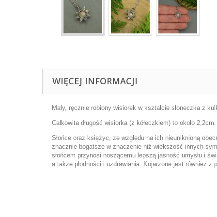
WIĘCEJ INFORMACJI
Mały, ręcznie robiony wisiorek w kształcie słoneczka z ku
Całkowita długość wisiorka (z kółeczkiem) to około 2,2cm
Słońce oraz księżyc, ze względu na ich nieuniknioną obecno
znacznie bogatsze w znaczenie niż większość innych symbo
słońcem przynosi noszącemu lepszą jasność umysłu i świ
a także płodności i uzdrawiania. Kojarzone jest również z 