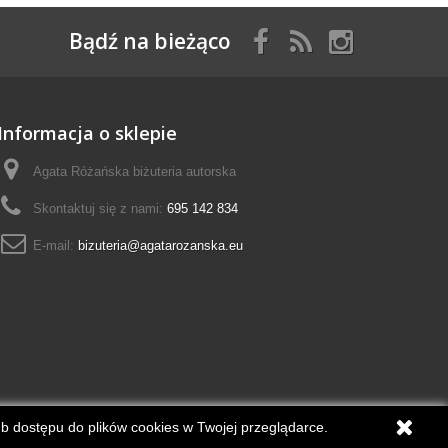
Bądź na bieżąco
Informacja o sklepie
Agata Różańska biżuteria autorska
Skontaktuj się z nami:
695 142 834
E-mail:
bizuteria@agatarozanska.eu
lub dostępu do plików cookies w Twojej przeglądarce.