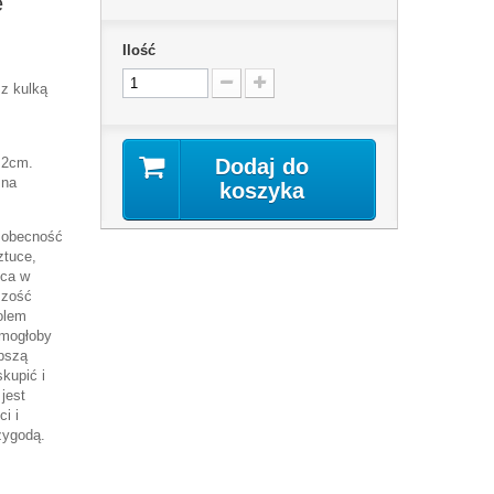
e
Ilość
 z kulką
2,2cm.
Dodaj do
 na
koszyka
ą obecność
ztuce,
yca w
szość
olem
e mogłoby
epszą
kupić i
jest
i i
zygodą.