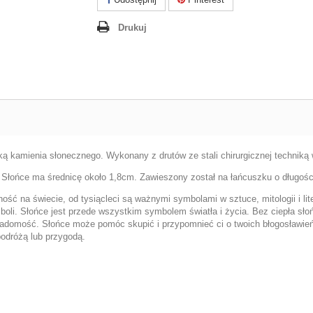
Drukuj
lką kamienia słonecznego. Wykonany z drutów ze stali chirurgicznej techniką 
. Słońce ma średnicę około 1,8cm. Zawieszony został na łańcuszku o długośc
ść na świecie, od tysiącleci są ważnymi symbolami w sztuce, mitologii i liter
li. Słońce jest przede wszystkim symbolem światła i życia. Bez ciepła słońc
adomość. Słońce może pomóc skupić i przypomnieć ci o twoich błogosławie
podróżą lub przygodą.