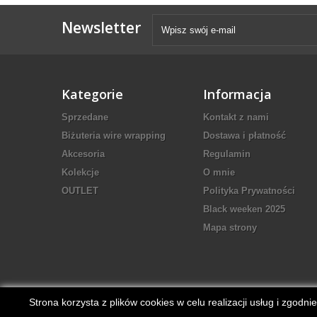
Newsletter
Kategorie
Informacja
Sprzedane
Kontakt z nami
Biżuteria wire wrapping
Dostawa i płatność
Akcesoria
Regulamin
Kolekcje
O mnie
OUTLET
Polityka Prywatności
Black weeken 2025
Mapa strony
Strona korzysta z plików cookies w celu realizacji usług i zgod