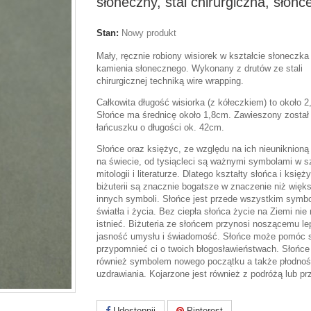
słoneczny, stal chirurgiczna, słońc
Stan:
Nowy produkt
Mały, ręcznie robiony wisiorek w kształcie słoneczka
kamienia słonecznego. Wykonany z drutów ze stali
chirurgicznej techniką wire wrapping.
Całkowita długość wisiorka (z kółeczkiem) to około 
Słońce ma średnicę około 1,8cm. Zawieszony został
łańcuszku o długości ok. 42cm.
Słońce oraz księżyc, ze względu na ich nieuniknion
na świecie, od tysiącleci są ważnymi symbolami w s
mitologii i literaturze. Dlatego kształty słońca i księż
biżuterii są znacznie bogatsze w znaczenie niż więk
innych symboli. Słońce jest przede wszystkim symb
światła i życia. Bez ciepła słońca życie na Ziemi ni
istnieć. Biżuteria ze słońcem przynosi noszącemu l
jasność umysłu i świadomość. Słońce może pomóc s
przypomnieć ci o twoich błogosławieństwach. Słońce 
również symbolem nowego początku a także płodnośc
uzdrawiania. Kojarzone jest również z podróżą lub pr
Udostępnij
Pinterest