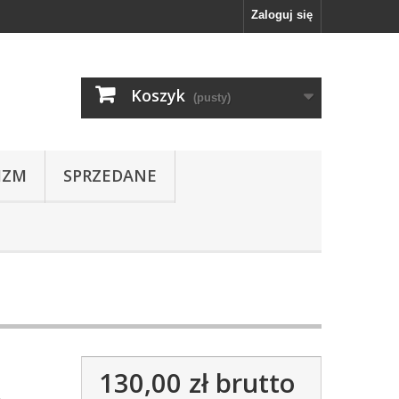
Zaloguj się
Koszyk
(pusty)
IZM
SPRZEDANE
130,00 zł
brutto