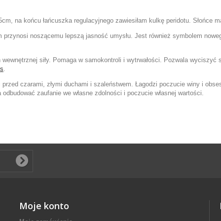
5,5cm, na końcu łańcuszka regulacyjnego zawiesiłam kulkę peridotu. Słońce 
cem przynosi noszącemu lepszą jasność umysłu. Jest również symbolem nowego
ewnętrznej siły. Pomaga w samokontroli i wytrwałości. Pozwala wyciszyć s
ks
.
i przed czarami, złymi duchami i szaleństwem. Łagodzi poczucie winy i obse
 odbudować zaufanie we własne zdolności i poczucie własnej wartości.
Moje konto