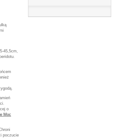
ulką
mi
,5-45,5cm,
eridotu.
słońcem
wnież
zygodą.
kamień
ci.
cej o
ce Moc
Chroni
i poczucie