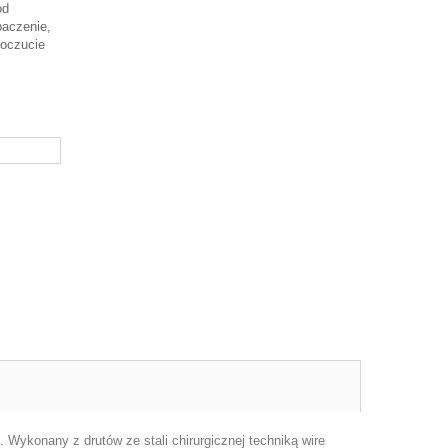
od
baczenie,
poczucie
 Wykonany z drutów ze stali chirurgicznej techniką wire