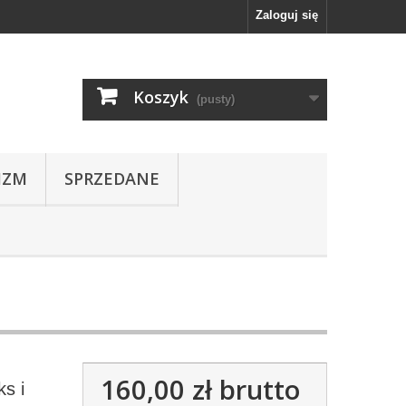
Zaloguj się
Koszyk
(pusty)
IZM
SPRZEDANE
160,00 zł
brutto
ks i