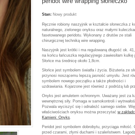
peridot wire wrapping słoneczko
Stan:
Nowy produkt
Ręcznie robiony naszyjnik w kształcie słoneczka z k
naturalnego, zielonego onyksu oraz małymi kuleczka
fasetowanego peridotu. Wykonany z drutów ze stali
chirurgicznej techniką wire wrapping.
Naszyjnik jest krótki i ma regulowaną długość ok. 41
na końcu łańcuszka regulacyjnego zawiesiłam kulkę p
Słońce ma średnicę około 1,8cm.
Słońce jest symbolem światła i życia. Biżuteria ze 
przynosi noszącemu lepszą jasność umysłu. Jest ró
symbolem nowego początku a także płodności i
uzdrawiania. Kojarzone jest również z podróżą lub pr
Onyks jest amuletem ochronnym. Uważany jest za 
wewnętrznej siły. Pomaga w samokontroli i wytrwałoś
Pozwala wyciszyć się i odnaleźć samego siebie. Wię
właściwościach onyksu można przeczytać
w zakład
Kamieni: Onyks
.
Peridot jest symbolem dobrobytu, przyciąga miłość. 
przed czarami, złymi duchami i szaleństwem. Łagodz