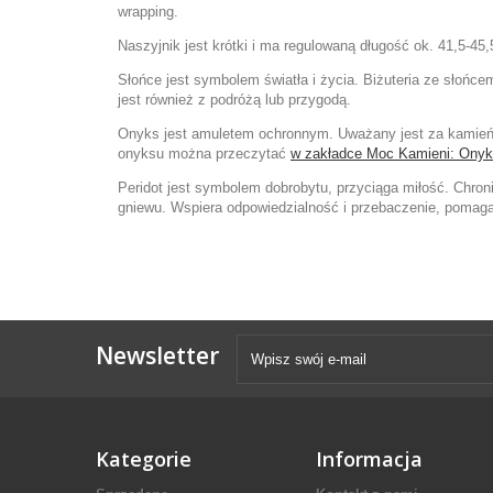
wrapping.
Naszyjnik jest krótki i ma regulowaną długość ok. 41,5-4
Słońce jest symbolem światła i życia. Biżuteria ze słoń
jest również z podróżą lub przygodą.
Onyks jest amuletem ochronnym. Uważany jest za kamień w
onyksu można przeczytać
w zakładce Moc Kamieni: Ony
Peridot jest symbolem dobrobytu, przyciąga miłość. Chron
gniewu. Wspiera odpowiedzialność i przebaczenie, pomaga
Newsletter
Kategorie
Informacja