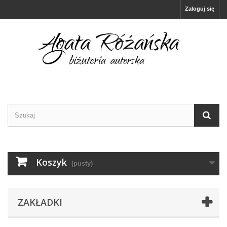
Zaloguj się
Koszyk
(pusty)
ZAKŁADKI