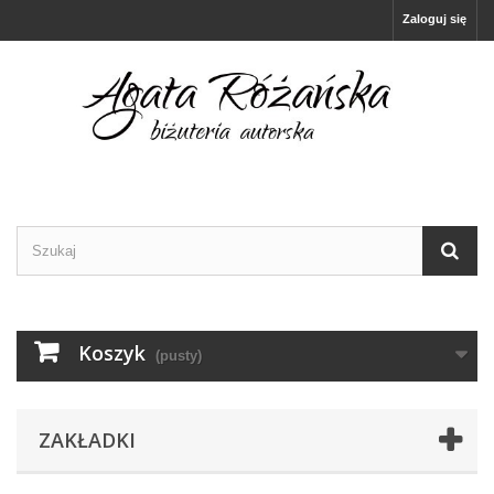
Zaloguj się
Koszyk
(pusty)
ZAKŁADKI