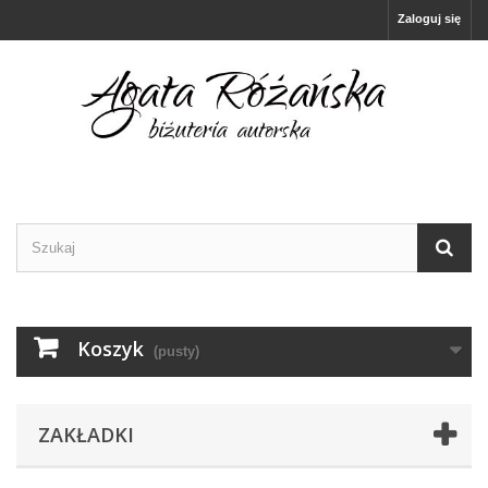
Zaloguj się
Koszyk
(pusty)
ZAKŁADKI