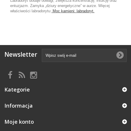
Labradoryt dodaje odwagi, zwiększa koncentrację, intuicję oraz
entuzjazm. Zamyka „dziury energetyczne” w aurze. Więcej
właściwości labradorytu:
Moc kamieni: labradoryt.
Newsletter
Kategorie
Informacja
Moje konto