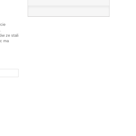
łcie
.
ów ze stali
yc ma