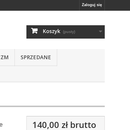
Zaloguj się
Koszyk
(pusty)
IZM
SPRZEDANE
140,00 zł
brutto
re