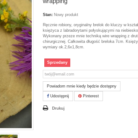
wrapping
Stan:
Nowy produkt
Ręcznie robiony, oryginalny brelok do kluczy w kszta
księżyca z labradorytami połyskującymi na niebiesko
Wykonany przeze mnie techniką wire wrapping z drut
chirurgicznej. Całkowita długość breloka 7cm. Księż
wymiary ok.2,6x1,8cm.
Sprzedany
Powiadom mnie kiedy będzie dostępny
Udostępnij
Pinterest
Drukuj