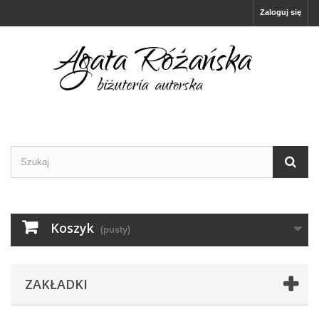
Zaloguj się
Koszyk
(pusty)
ZAKŁADKI