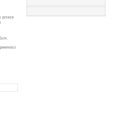
y przeze
i
45cm.
 pewności