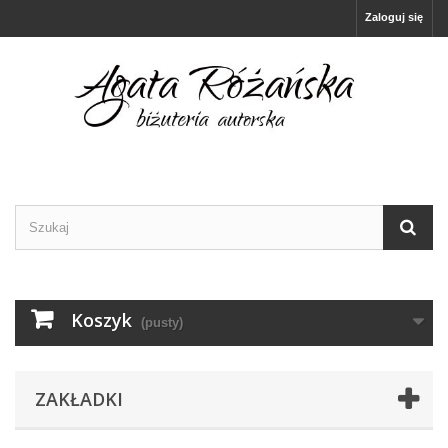
Zaloguj się
Koszyk
(pusty)
ZAKŁADKI