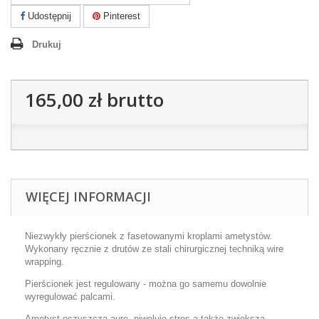
Udostępnij
Pinterest
Drukuj
165,00 zł
brutto
WIĘCEJ INFORMACJI
Niezwykły pierścionek z fasetowanymi kroplami ametystów.
Wykonany ręcznie z drutów ze stali chirurgicznej techniką wire
wrapping.
Pierścionek jest regulowany - można go samemu dowolnie
wyregulować palcami.
Ametyst oczyszcza aurę, niweluje stres a także zwiększa