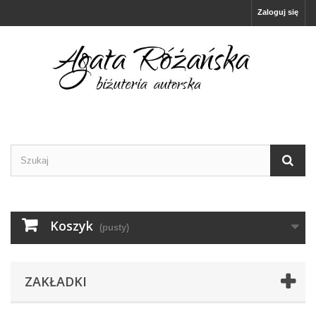
Zaloguj się
Koszyk
(pusty)
ZAKŁADKI