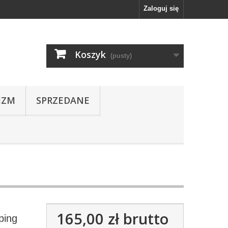
Zaloguj się
Koszyk
(pusty)
IZM
SPRZEDANE
165,00 zł
brutto
ping