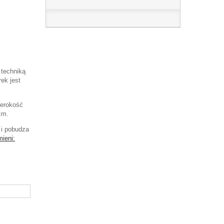
 techniką
rek jest
zerokość
cm.
 i pobudza
ieni: