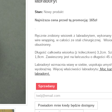
labradoryt
Stan:
Nowy produkt
Najniższa cena przed tą promocją: 165zł
.
Ręcznie zrobiony wisiorek z labradorytem, wykonany
wire wrapping, w całości ze stali chirurgicznej. Wisio
obustronny.
Długość całkowita wisiorka (z kółeczkiem) 3,2cm. S
1,8cm. Zawieszony jest na łańcuszku o długości 45 
Labradoryt wzmacnia wiarę w siebie, uspokaja umysł
wyobraźnię. Więcej właściwości labradorytu:
Moc kam
labradoryt.
Sprzedany
Powiadom mnie kiedy będzie dostępny