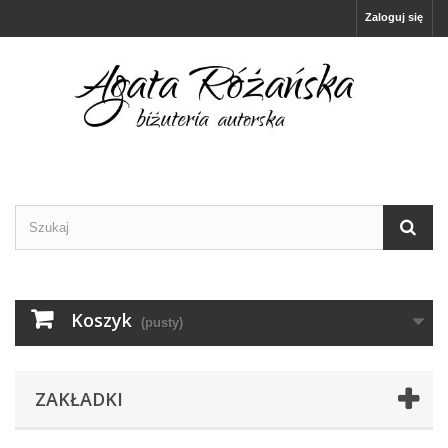
Zaloguj się
Koszyk
(pusty)
ZAKŁADKI