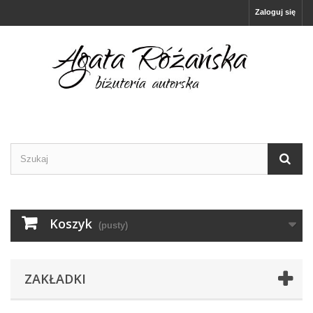
Zaloguj się
Koszyk
(pusty)
ZAKŁADKI