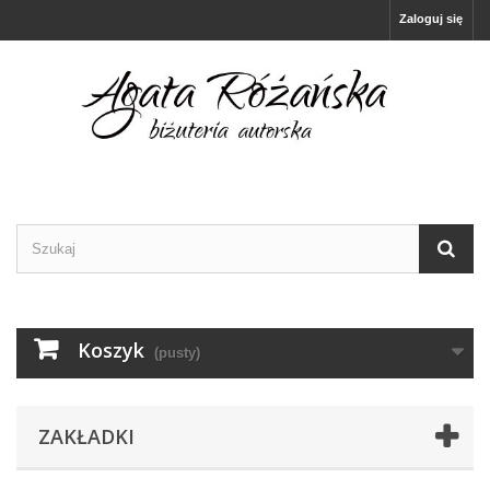
Zaloguj się
Koszyk
(pusty)
ZAKŁADKI