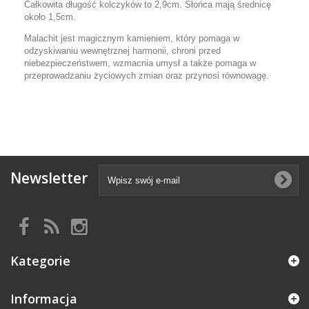
Całkowita długość kolczyków to 2,9cm. Słońca mają średnicę
około 1,5cm.
Malachit jest magicznym kamieniem, który pomaga w
odzyskiwaniu wewnętrznej harmonii, chroni przed
niebezpieczeństwem, wzmacnia umysł a także pomaga w
przeprowadzaniu życiowych zmian oraz przynosi równowagę.
Newsletter
Kategorie
Informacja