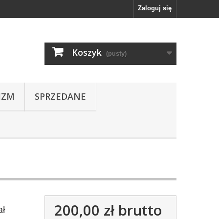
Zaloguj się
Koszyk
(pusty)
IZM
SPRZEDANE
200,00 zł
brutto
ał