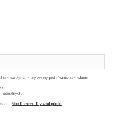
ol drzewa życia, który zwany jest również drzewkiem
ztału.
 naturalnych.
akładce
Moc Kamieni: Kryształ górski.