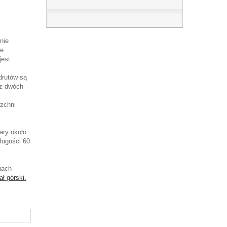
nie
re
jest
 drutów są
 z dwóch
rzchni
ary około
ługości 60
iach
ł górski.