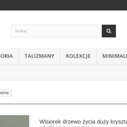
SORIA
TALIZMANY
KOLEKCJE
MINIMAL
apping
Wisiorek drzewo życia duży kryszt