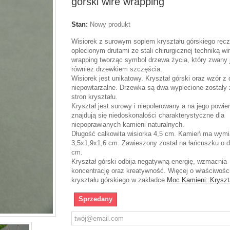
górski wire wrapping
Stan:
Nowy produkt
Wisiorek z surowym soplem kryształu górskiego ręcz
oplecionym drutami ze stali chirurgicznej techniką wi
wrapping tworząc symbol drzewa życia, który zwany 
również drzewkiem szczęścia.
Wisiorek jest unikatowy. Kryształ górski oraz wzór z
niepowtarzalne. Drzewka są dwa wyplecione zostały
stron kryształu.
Kryształ jest surowy i niepolerowany a na jego powie
znajdują się niedoskonałości charakterystyczne dla
niepoprawianych kamieni naturalnych.
Długość całkowita wisiorka 4,5 cm. Kamień ma wymi
3,5x1,9x1,6 cm. Zawieszony został na łańcuszku o d
cm.
Kryształ górski odbija negatywną energię, wzmacnia
koncentrację oraz kreatywność. Więcej o właściwośc
kryształu górskiego w zakładce
Moc Kamieni: Kryszta
Sprzedany