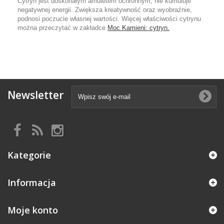
Cytryn jest doskonałym amuletem ochronnym, nie kumuluje
negatywnej energii. Zwiększa kreatywność oraz wyobraźnie,
podnosi poczucie własnej wartości. Więcej właściwości cytrynu
można przeczytać w zakładce
Moc Kamieni: cytryn.
Newsletter
Kategorie
Informacja
Moje konto