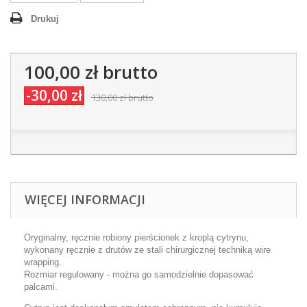
Drukuj
100,00 zł
brutto
-30,00 zł
130,00 zł
brutto
WIĘCEJ INFORMACJI
Oryginalny, ręcznie robiony pierścionek z kroplą cytrynu,
wykonany ręcznie z drutów ze stali chirurgicznej techniką wire
wrapping.
Rozmiar regulowany - można go samodzielnie dopasować
palcami.