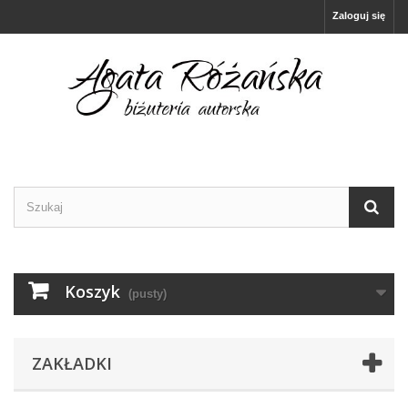
Zaloguj się
Koszyk
(pusty)
ZAKŁADKI