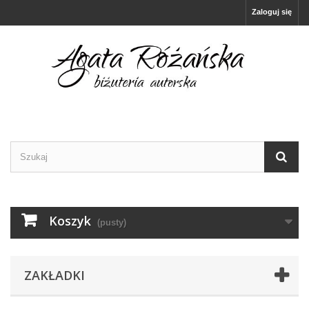
Zaloguj się
Koszyk
(pusty)
ZAKŁADKI