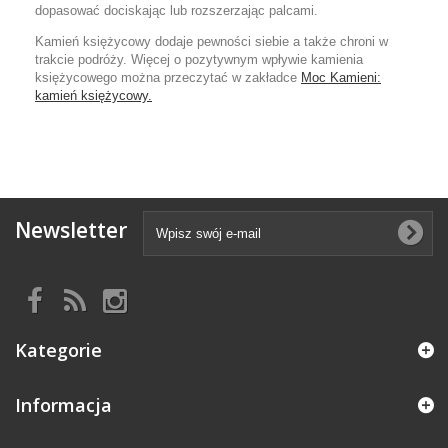
dopasować dociskając lub rozszerzając palcami.
Kamień księżycowy dodaje pewności siebie a także chroni w
trakcie podróży. Więcej o pozytywnym wpływie kamienia
księżycowego można przeczytać w zakładce
Moc Kamieni:
kamień księżycowy.
Newsletter
Kategorie
Informacja