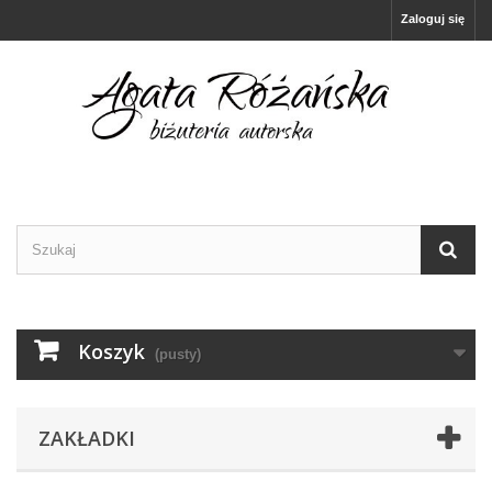
Zaloguj się
Koszyk
(pusty)
ZAKŁADKI