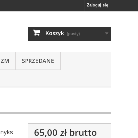
Zaloguj się
Koszyk
(pusty)
IZM
SPRZEDANE
65,00 zł
brutto
onyks