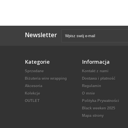
Newsletter
Kategorie
Informacja
Sprzedane
Kontakt z nami
Biżuteria wire wrapping
Dostawa i płatność
Akcesoria
Regulamin
Kolekcje
O mnie
OUTLET
Polityka Prywatności
Black weeken 2025
Mapa strony