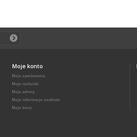
Moje konto
Moje zamówienia
Moje rachunki
Moje adresy
Moje informacje osobiste
Moje bony