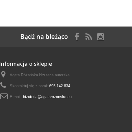
Bądź na bieżąco
Informacja o sklepie
Agata Różańska biżuteria autorska
Skontaktuj się z nami:
695 142 834
E-mail:
bizuteria@agatarozanska.eu