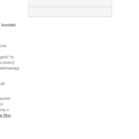
 kontakt
znie
.
ugość to
eczkiem)
edstawiają
 go
kamień
ci.
cej o
ce Moc