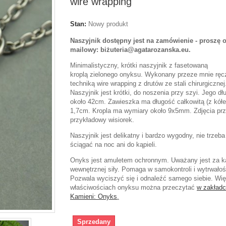
wire wrapping
Stan:
Nowy produkt
Naszyjnik dostępny jest na zamówienie - proszę o
mailowy: biżuteria@agatarozanska.eu.
Minimalistyczny, krótki naszyjnik z fasetowaną
kroplą zielonego onyksu. Wykonany przeze mnie ręc
techniką wire wrapping z drutów ze stali chirurgicznej
Naszyjnik jest krótki, do noszenia przy szyi. Jego dł
około 42cm. Zawieszka ma długość całkowitą (z kół
1,7cm. Kropla ma wymiary około 9x5mm. Zdjęcia prz
przykładowy wisiorek.
Naszyjnik jest delikatny i bardzo wygodny, nie trzeba
ściągać na noc ani do kąpieli.
Onyks jest amuletem ochronnym. Uważany jest za 
wewnętrznej siły. Pomaga w samokontroli i wytrwałoś
Pozwala wyciszyć się i odnaleźć samego siebie. Wię
właściwościach onyksu można przeczytać
w zakład
Kamieni:
Onyks
.
Sprzedany