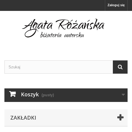
Zaloguj się
Koszyk
(pusty)
ZAKŁADKI