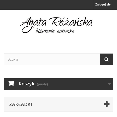
Zaloguj się
Koszyk
(pusty)
ZAKŁADKI