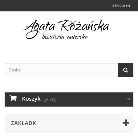
Zaloguj się
Koszyk
(pusty)
ZAKŁADKI