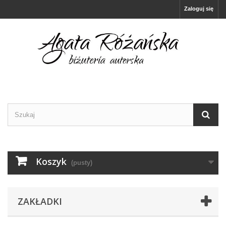
Zaloguj się
Koszyk
(pusty)
ZAKŁADKI