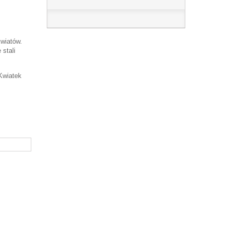
kwiatów.
 stali
 Kwiatek