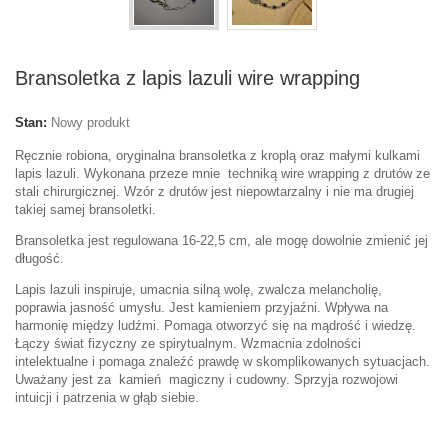
Bransoletka z lapis lazuli wire wrapping
Stan:
Nowy produkt
Ręcznie robiona, oryginalna bransoletka z kroplą oraz małymi kulkami
lapis lazuli. Wykonana przeze mnie techniką wire wrapping z drutów ze
stali chirurgicznej. Wzór z drutów jest niepowtarzalny i nie ma drugiej
takiej samej bransoletki.
Bransoletka jest regulowana 16-22,5 cm, ale mogę dowolnie zmienić jej
długość.
Lapis lazuli inspiruje, umacnia silną wolę, zwalcza melancholię,
poprawia jasność umysłu. Jest kamieniem przyjaźni. Wpływa na
harmonię między ludźmi. Pomaga otworzyć się na mądrość i wiedzę.
Łączy świat fizyczny ze spirytualnym. Wzmacnia zdolności
intelektualne i pomaga znaleźć prawdę w skomplikowanych sytuacjach.
Uważany jest za kamień magiczny i cudowny. Sprzyja rozwojowi
intuicji i patrzenia w głąb siebie.