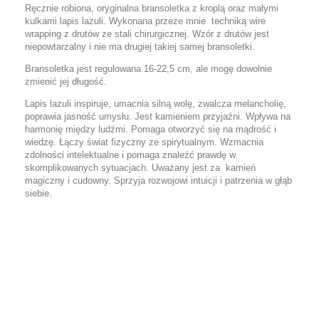
Ręcznie robiona, oryginalna bransoletka z kroplą oraz małymi
kulkami lapis lazuli. Wykonana przeze mnie techniką wire
wrapping z drutów ze stali chirurgicznej. Wzór z drutów jest
niepowtarzalny i nie ma drugiej takiej samej bransoletki.
Bransoletka jest regulowana 16-22,5 cm, ale mogę dowolnie
zmienić jej długość.
Lapis lazuli inspiruje, umacnia silną wolę, zwalcza melancholię,
poprawia jasność umysłu. Jest kamieniem przyjaźni. Wpływa na
harmonię między ludźmi. Pomaga otworzyć się na mądrość i
wiedzę. Łączy świat fizyczny ze spirytualnym. Wzmacnia
zdolności intelektualne i pomaga znaleźć prawdę w
skomplikowanych sytuacjach. Uważany jest za kamień
magiczny i cudowny. Sprzyja rozwojowi intuicji i patrzenia w głąb
siebie.