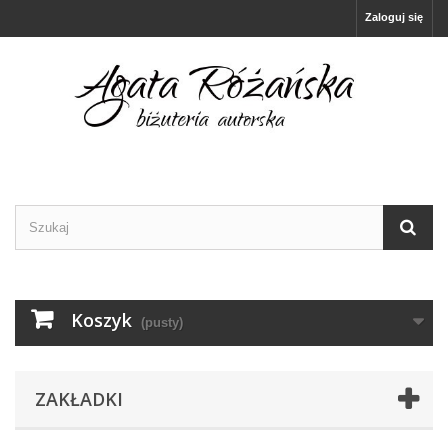
Zaloguj się
Koszyk
(pusty)
ZAKŁADKI