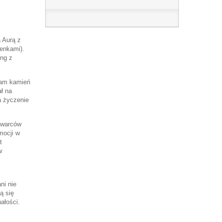
a Aurą z
enkami).
ing z
Sam kamień
ł na
a życzenie
kwarców
mocji w
t
w
ni nie
ą się
ałości.