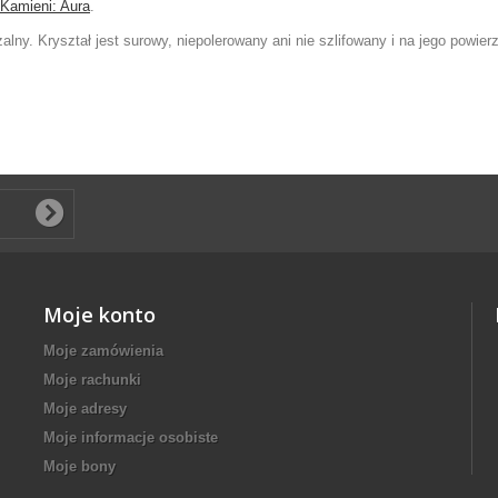
Kamieni: Aura
.
lny. Kryształ jest surowy, niepolerowany ani nie szlifowany i na jego powier
Moje konto
Moje zamówienia
Moje rachunki
Moje adresy
Moje informacje osobiste
Moje bony