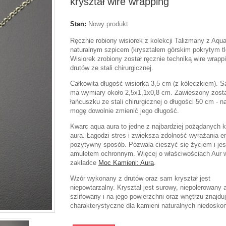
kryształ wire wrapping
Stan:
Nowy produkt
Ręcznie robiony wisiorek z kolekcji Talizmany z Aqu
naturalnym szpicem (kryształem górskim pokrytym tl
Wisiorek zrobiony został ręcznie techniką wire wrapp
drutów ze stali chirurgicznej.
Całkowita długość wisiorka 3,5 cm (z kółeczkiem). 
ma wymiary około 2,5x1,1x0,8 cm. Zawieszony zosta
łańcuszku ze stali chirurgicznej o długości 50 cm - n
mogę dowolnie zmienić jego długość.
Kwarc aqua aura to jedne z najbardziej pożądanych 
aura. Łagodzi stres i zwiększa zdolność wyrażania e
pozytywny sposób. Pozwala cieszyć się życiem i jes
amuletem ochronnym. Więcej o właściwościach Aur 
zakładce
Moc Kamieni: Aura
.
Wzór wykonany z drutów oraz sam kryształ jest
niepowtarzalny. Kryształ jest surowy, niepolerowany a
szlifowany i na jego powierzchni oraz wnętrzu znajduj
charakterystyczne dla kamieni naturalnych niedoskon