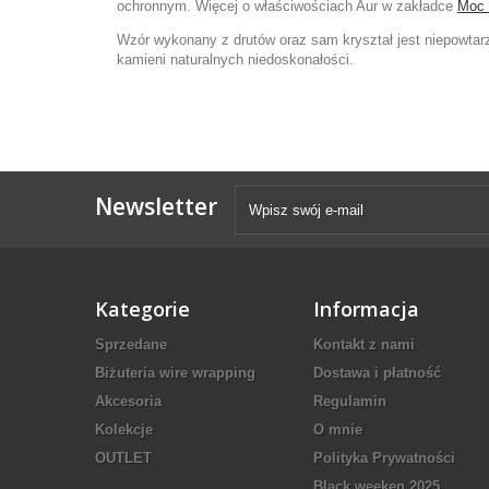
ochronnym. Więcej o właściwościach Aur w zakładce
Moc 
Wzór wykonany z drutów oraz sam kryształ jest niepowtarza
kamieni naturalnych niedoskonałości.
Newsletter
Kategorie
Informacja
Sprzedane
Kontakt z nami
Biżuteria wire wrapping
Dostawa i płatność
Akcesoria
Regulamin
Kolekcje
O mnie
OUTLET
Polityka Prywatności
Black weeken 2025