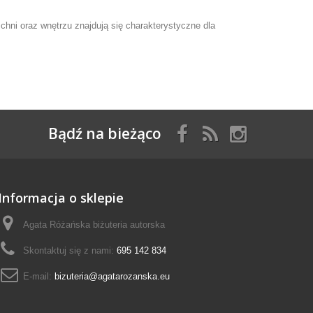
zchni oraz wnętrzu znajdują się charakterystyczne dla
Bądź na bieżąco
Informacja o sklepie
Agata Różańska biżuteria autorska
Skontaktuj się z nami:
695 142 834
E-mail:
bizuteria@agatarozanska.eu