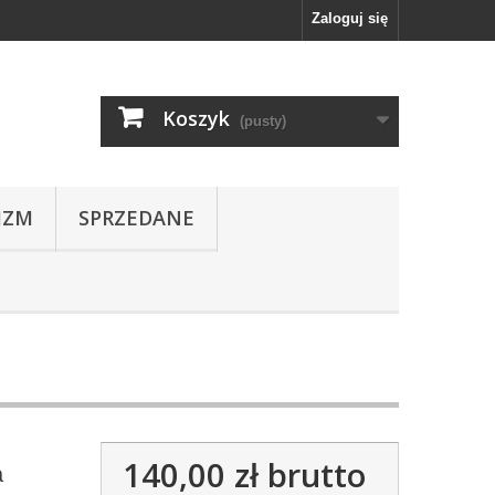
Zaloguj się
Koszyk
(pusty)
IZM
SPRZEDANE
140,00 zł
brutto
a