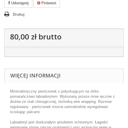
Udostępnij
Pinterest
Drukuj
80,00 zł
brutto
WIĘCEJ INFORMACJI
Minimalistyczny pierścionek z połyskującym na złoto-
pomarańczowo labradorytem. Wykonany przeze mnie ręcznie z
drutów ze stali chirurgicznej, techniką wire wrapping. Rozmiar
regulowany - pierścionek można samodzielnie wyregulować
ściskając palcami.
Labradoryt jest doskonałym amuletem ochronnym. Łagodzi
negatywne strony naszej osobowości oraz wzmacnia wiarę w