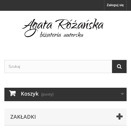
Zaloguj się
Koszyk
(pusty)
ZAKŁADKI