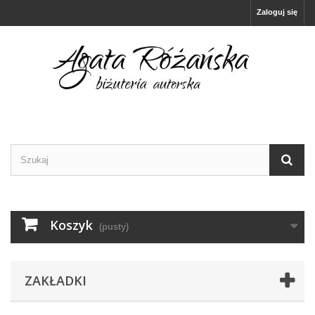
Zaloguj się
Koszyk
(pusty)
ZAKŁADKI