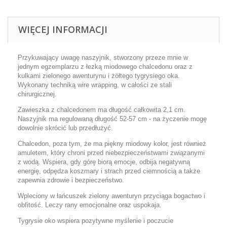
WIĘCEJ INFORMACJI
Przykuwający uwagę naszyjnik, stworzony przeze mnie w
jednym egzemplarzu z łezką miodowego chalcedonu oraz z
kulkami zielonego awenturynu i żółtego tygrysiego oka.
Wykonany techniką wire wrapping, w całości ze stali
chirurgicznej.
Zawieszka z chalcedonem ma długość całkowita 2,1 cm.
Naszyjnik ma regulowaną długość 52-57 cm - na życzenie mogę
dowolnie skrócić lub przedłużyć.
Chalcedon, poza tym, że ma piękny miodowy kolor, jest również
amuletem, który chroni przed niebezpieczeństwami związanymi
z wodą. Wspiera, gdy górę biorą emocje, odbija negatywną
energię, odpędza koszmary i strach przed ciemnością a także
zapewnia zdrowie i bezpieczeństwo.
Wpleciony w łańcuszek zielony awenturyn przyciąga bogactwo i
obfitość. Leczy rany emocjonalne oraz uspokaja.
Tygrysie oko wspiera pozytywne myślenie i poczucie