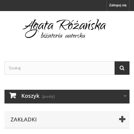
Zaloguj się
Koszyk
(pusty)
ZAKŁADKI