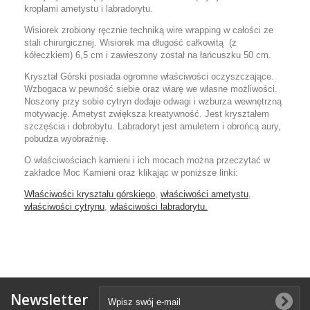
kroplami ametystu i labradorytu.
Wisiorek zrobiony ręcznie techniką wire wrapping w całości ze
stali chirurgicznej. Wisiorek ma długość całkowitą (z
kółeczkiem) 6,5 cm i zawieszony został na łańcuszku 50 cm.
Kryształ Górski posiada ogromne właściwości oczyszczające.
Wzbogaca w pewność siebie oraz wiarę we własne możliwości.
Noszony przy sobie cytryn dodaje odwagi i wzburza wewnętrzną
motywację. Ametyst zwiększa kreatywność. Jest kryształem
szczęścia i dobrobytu. Labradoryt jest amuletem i obrońcą aury,
pobudza wyobraźnię.
O właściwościach kamieni i ich mocach można przeczytać w
zakładce Moc Kamieni oraz klikając w poniższe linki:
Właściwości kryształu górskiego
,
właściwości ametystu
,
właściwości cytrynu
,
właściwości labradorytu.
Newsletter