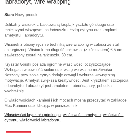
labradoryt, wire wrapping
Stan:
Nowy produkt
Delikatny wisiorek z fasetowaną kroplą kryształu górskiego oraz
mniejszymi wiszącymi na łańcuszku: łezką cytrynu oraz kroplami
ametystu i labradorytu.
Wisiorek zrobiony ręcznie techniką wire wrapping w całości ze stali
chirurgicznej. Wisiorek ma długość całkowitą (z kółeczkiem) 6,5 cm i
zawieszony został na łańcuszku 50 cm.
Kryształ Górski posiada ogromne właściwości oczyszczające.
Wzbogaca w pewność siebie oraz wiarę we własne możliwości.
Noszony przy sobie cytryn dodaje odwagi i wzburza wewnętrzną
motywację. Ametyst zwiększa kreatywność. Jest kryształem szczęścia
i dobrobytu. Labradoryt jest amuletem i obrońcą aury, pobudza
wyobraźnię.
O właściwościach kamieni i ich mocach można przeczytać w zakładce
Moc Kamieni oraz klikając w poniższe linki:
Właściwości kryształu górskiego
,
właściwości ametystu
,
właściwości
cytrynu
,
właściwości labradorytu.