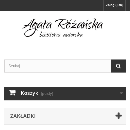
Zaloguj się
Koszyk
(pusty)
ZAKŁADKI